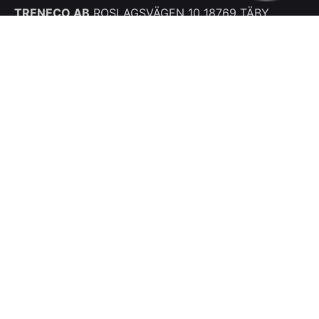
TRENECO AB
ROSLAGSVÄGEN 10
18769 TÄBY
Sweden
+46 738 023 754
Lengede
TRENECO GMBH
Ginsterweg 20
38268 Lengede
Germany
+49 173 267 1488
Work inquiries
Interested in working with us?
Info@Treneco.com
Let’s Talk
Your name