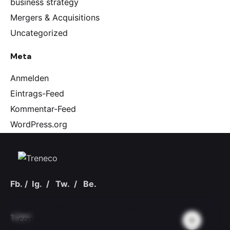
business strategy
Mergers & Acquisitions
Uncategorized
Meta
Anmelden
Eintrags-Feed
Kommentar-Feed
WordPress.org
Fb.
/
Ig.
/
Tw.
/
Be.
This website stores cookies on your
TÄBY
computer.
Cookie Policy